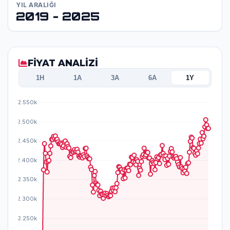
YIL ARALIĞI
2019 - 2025
FİYAT ANALİZİ
1H
1A
3A
6A
1Y