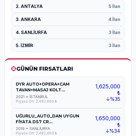
2. ANTALYA
5 İlan
3. ANKARA
4 İlan
4. SANLİURFA
3 İlan
5. İZMİR
3 İlan
GÜNÜN FIRSATLARI
DYR AUTO+OPERA+CAM
1,625,000
TAVAN+MASAJ KOLT...
₺
2021 • İSTANBUL
↓%35
Piyasa Ort: 2,482,660 ₺
UĞURLU_AUTO_DAN UYGUN
1,650,000
FİYATA DS7 CR...
₺
2019 • SANLİURFA
↓%34
Piyasa Ort: 2,482,660 ₺