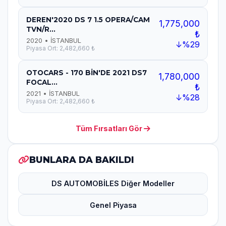
DEREN'2020 DS 7 1.5 OPERA/CAM
1,775,000
TVN/R...
₺
2020 • İSTANBUL
↓%29
Piyasa Ort: 2,482,660 ₺
OTOCARS - 170 BİN'DE 2021 DS7
1,780,000
FOCAL...
₺
2021 • İSTANBUL
↓%28
Piyasa Ort: 2,482,660 ₺
Tüm Fırsatları Gör
BUNLARA DA BAKILDI
DS AUTOMOBİLES Diğer Modeller
Genel Piyasa