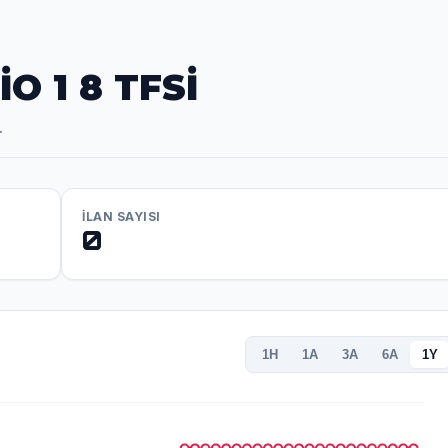
O 1 8 TFSİ
.
İLAN SAYISI
0
1H
1A
3A
6A
1Y