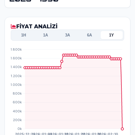
FİYAT ANALİZİ
1H
1A
3A
6A
1Y